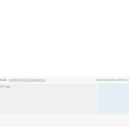
ёлый
:
veselyy114118.www.nn.ru
пользователь имеет 
08 году