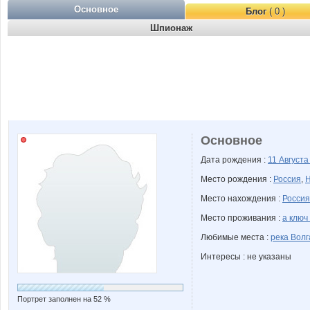
Основное
Блог
( 0 )
Шпионаж
Основное
Дата рождения :
11 Август
Место рождения :
Россия
,
Н
Место нахождения :
Россия
Место проживания :
а ключ
Любимые места :
река Волг
Интересы : не указаны
Портрет заполнен на 52 %