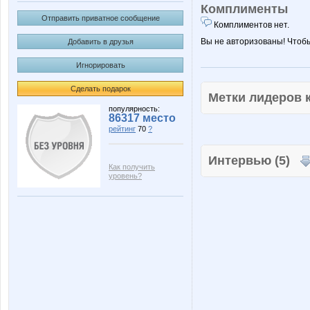
Комплименты
Отправить приватное сообщение
Комплиментов нет.
Вы не авторизованы! Чтоб
Добавить в друзья
Игнорировать
Сделать подарок
Метки лидеров
популярность:
86317 место
рейтинг
70
?
Интервью (5)
Как получить
уровень?