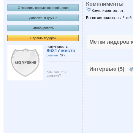
Комплименты
Отправить приватное сообщение
Комплиментов нет.
Вы не авторизованы! Чтоб
Добавить в друзья
Игнорировать
Сделать подарок
Метки лидеров
популярность:
86317 место
рейтинг
70
?
Интервью (5)
Как получить
уровень?