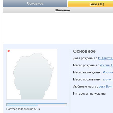
Основное
Блог
( 0 )
Шпионаж
Основное
Дата рождения :
11 Август
Место рождения :
Россия
,
Н
Место нахождения :
Россия
Место проживания :
а ключ
Любимые места :
река Волг
Интересы : не указаны
Портрет заполнен на 52 %