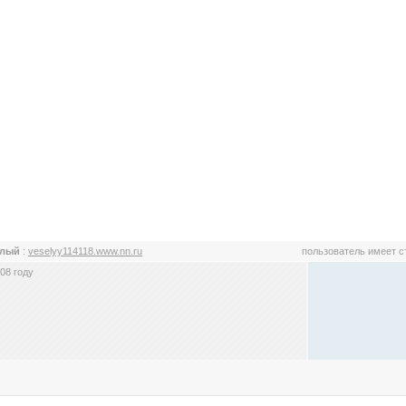
ёлый
:
veselyy114118.www.nn.ru
пользователь имеет 
08 году